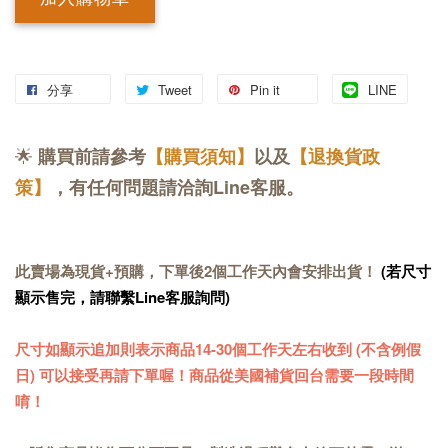
加入購物車
分享
Tweet
Pin it
LINE
🌟
購買前請參考
【購買須知】
以及
【退換貨政
策】
，有任何問題請洽詢Line客服。
此賣場為現貨+預購，下單後2個工作天內會安排出貨！
(若尺寸
顯示售完，請聯繫Line客服詢問)
尺寸如顯示追加則表示商品14-30個工作天左右收到 (不含例假
日) 可以接受再請下單喔！商品從美國補貨回台需要一段時間
唷！