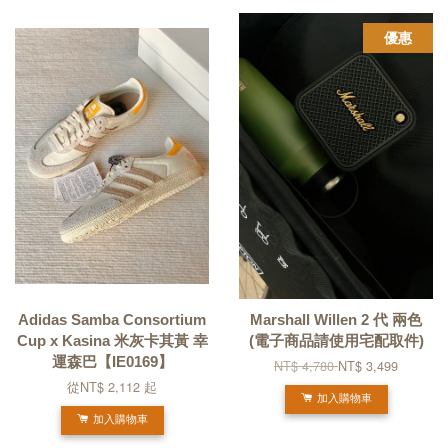
優惠
Adidas Samba Consortium
Marshall Willen 2 代 兩色
Cup x Kasina 米灰卡其黃 幸
(電子商品請使用宅配取件)
運森巴【IE0169】
NT$ 4,780
NT$ 3,499
從
NT$ 2,112
起
加入購物車
加入購物車