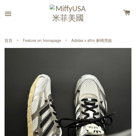
›
›
首頁
Feature on homepage
Adidas x sftm 解構黑銀