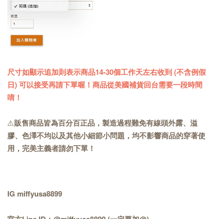
尺寸如顯示追加則表示商品14-30個工作天左右收到 (不含例假
日) 可以接受再請下單喔！商品從美國補貨回台需要一段時間
唷！
⚠️
販售商品皆為百分百正品，製造過程難免有線頭外露、溢
膠、色澤不均以及其他小細節小問題，均不影響商品的穿著使
用，完美主義者請勿下單！
IG miffyusa8899
官方Line ID：@miffyusa8899 (一定要加@)