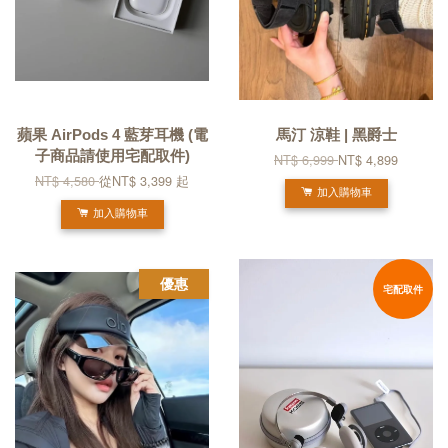
蘋果 AirPods 4 藍芽耳機 (電
馬汀 涼鞋 | 黑爵士
子商品請使用宅配取件)
NT$ 6,999
NT$ 4,899
NT$ 4,580
從
NT$ 3,399
起
加入購物車
加入購物車
優惠
宅配取件