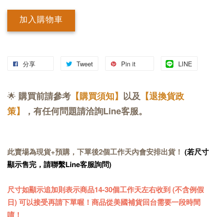
加入購物車
分享
Tweet
Pin it
LINE
🌟
購買前請參考
【購買須知】
以及
【退換貨政
策】
，有任何問題請洽詢Line客服。
此賣場為現貨+預購，下單後2個工作天內會安排出貨！
(若尺寸
顯示售完，請聯繫Line客服詢問)
尺寸如顯示追加則表示商品14-30個工作天左右收到 (不含例假
日) 可以接受再請下單喔！商品從美國補貨回台需要一段時間
唷！