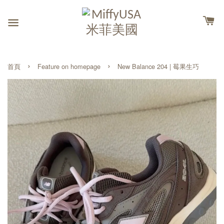
›
›
首頁
Feature on homepage
New Balance 204 | 莓果生巧