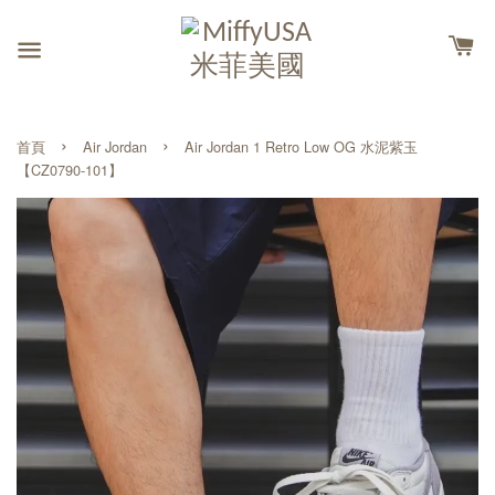
›
›
首頁
Air Jordan
Air Jordan 1 Retro Low OG 水泥紫玉
【CZ0790-101】