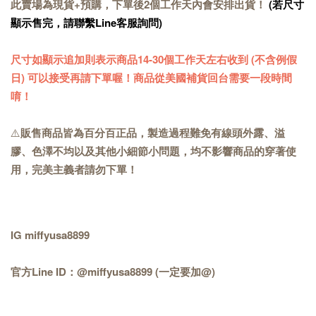
此賣場為現貨+預購，下單後2個工作天內會安排出貨！
(若尺寸
顯示售完，請聯繫Line客服詢問)
尺寸如顯示追加則表示商品14-30個工作天左右收到 (不含例假
日) 可以接受再請下單喔！商品從美國補貨回台需要一段時間
唷！
⚠️
販售商品皆為百分百正品，製造過程難免有線頭外露、溢
膠、色澤不均以及其他小細節小問題，均不影響商品的穿著使
用，完美主義者請勿下單！
IG miffyusa8899
官方Line ID：@miffyusa8899 (一定要加@)