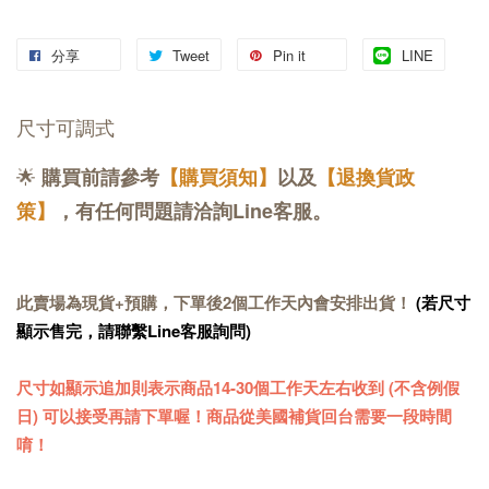
分享
Tweet
Pin it
LINE
尺寸可調式
🌟
購買前請參考
【購買須知】
以及
【退換貨政
策】
，有任何問題請洽詢Line客服。
此賣場為現貨+預購，下單後2個工作天內會安排出貨！
(若尺寸
顯示售完，請聯繫Line客服詢問)
尺寸如顯示追加則表示商品14-30個工作天左右收到 (不含例假
日) 可以接受再請下單喔！商品從美國補貨回台需要一段時間
唷！