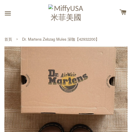
›
首頁
Dr. Martens Zebzag Mules 深咖【42932200】