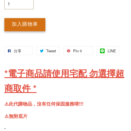
加入購物車
分享
Tweet
Pin it
LINE
*電子商品請使用宅配 勿選擇超
商取件
*
⚠️此代購物品，沒有任何保固服務唷!!! 
⚠️無附底片
-