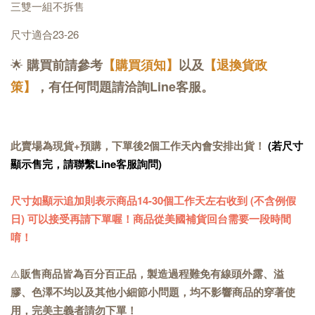
三雙一組不拆售
尺寸適合23-26
🌟
購買前請參考
【購買須知】
以及
【退換貨政
策】
，有任何問題請洽詢Line客服。
此賣場為現貨+預購，下單後2個工作天內會安排出貨！
(若尺寸
顯示售完，請聯繫Line客服詢問)
尺寸如顯示追加則表示商品
14-30
個工作天
左右收到 (不含例假
日) 可以接受再請下單喔！商品從美國補貨回台需要一段時間
唷！
⚠️
販售商品皆為百分百正品，製造過程難免有線頭外露、溢
膠、色澤不均以及其他小細節小問題，均不影響商品的穿著使
用，完美主義者請勿下單！