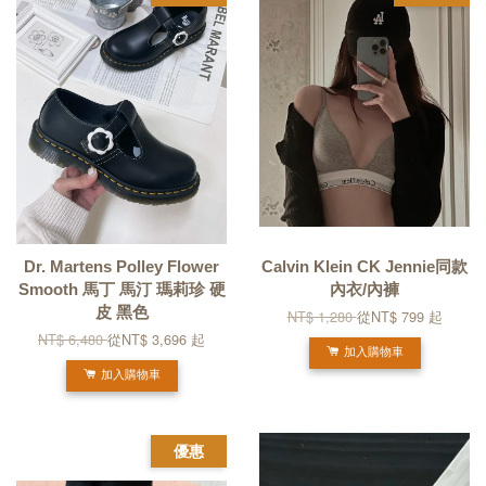
Dr. Martens Polley Flower
Calvin Klein CK Jennie同款
Smooth 馬丁 馬汀 瑪莉珍 硬
內衣/內褲
皮 黑色
NT$ 1,280
從
NT$ 799
起
NT$ 6,480
從
NT$ 3,696
起
加入購物車
加入購物車
優惠