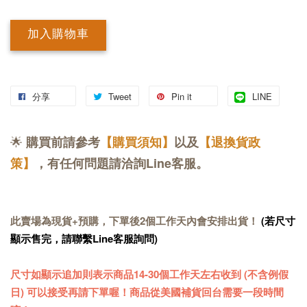
加入購物車
分享
Tweet
Pin it
LINE
🌟
購買前請
參考
【購買須知】
以及
【退換貨政
策】
，有任何問題請洽詢Line客服。
此賣場為現貨+預購，下單後2個工作天內會安排出貨！
(若尺寸
顯示售完，請聯繫Line客服詢問)
尺寸如顯示追加則表示商品14-30個工作天左右收到 (不含例假
日) 可以接受再請下單喔！商品從美國補貨回台需要一段時間