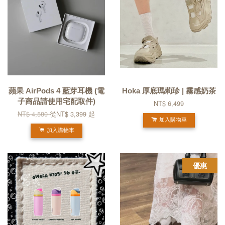
蘋果 AirPods 4 藍芽耳機 (電
Hoka 厚底瑪莉珍 | 霧感奶茶
子商品請使用宅配取件)
NT$ 6,499
NT$ 4,580
從
NT$ 3,399
起
加入購物車
加入購物車
優惠