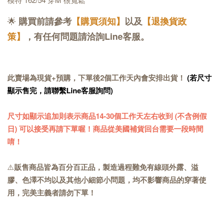
🌟
購買前請參考
【購買須知】
以及
【退換貨政
策】
，有任何問題請洽詢Line客服。
此賣場為現貨+預購，下單後2個工作天內會安排出貨！
(若尺寸
顯示售完，請聯繫Line客服詢問)
尺寸如顯示追加則表示商品14-30個工作天左右收到 (不含例假
日) 可以接受再請下單喔！商品從美國補貨回台需要一段時間
唷！
⚠️
販售商品皆為百分百正品，製造過程難免有線頭外露、溢
膠、色澤不均以及其他小細節小問題，均不影響商品的穿著使
用，完美主義者請勿下單！