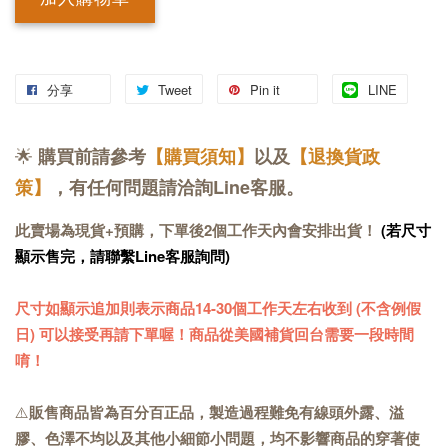
分享
Tweet
Pin it
LINE
🌟
購買前請參考
【購買須知】
以及
【退換貨政
策】
，有任何問題請洽詢Line客服。
此賣場為現貨+預購，下單後2個工作天內會安排出貨！
(若尺寸
顯示售完，請聯繫Line客服詢問)
尺寸如顯示追加則表示商品14-30個工作天左右收到 (不含例假
日) 可以接受再請下單喔！商品從美國補貨回台需要一段時間
唷！
⚠️
販售商品皆為百分百正品，製造過程難免有線頭外露、溢
膠、色澤不均以及其他小細節小問題，均不影響商品的穿著使