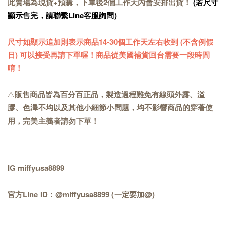
此賣場為現貨+預購，下單後2個工作天內會安排出貨！
(若尺寸
顯示售完，請聯繫Line客服詢問)
尺寸如顯示追加則表示商品14-30個工作天左右收到 (不含例假
日) 可以接受再請下單喔！商品從美國補貨回台需要一段時間
唷！
⚠️
販售商品皆為百分百正品，製造過程難免有線頭外露、溢
膠、色澤不均以及其他小細節小問題，均不影響商品的穿著使
用，完美主義者請勿下單！
IG miffyusa8899
官方Line ID：@miffyusa8899 (一定要加@)