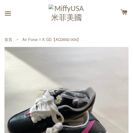
›
首頁
Air Force 1 X GD【AQ3692-004】