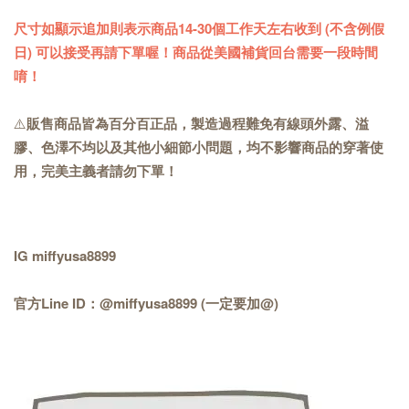
尺寸如顯示追加則表示商品14-30個工作天左右收到 (不含例假
日) 可以接受再請下單喔！商品從美國補貨回台需要一段時間
唷！
⚠️
販售商品皆為百分百正品，製造過程難免有線頭外露、溢
膠、色澤不均以及其他小細節小問題，均不影響商品的穿著使
用，完美主義者請勿下單！
IG miffyusa8899
官方Line ID：@miffyusa8899 (一定要加@)