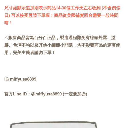
尺寸如顯示追加則表示商品14-30個工作天左右收到 (不含例假
日) 可以接受再請下單喔！商品從美國補貨回台需要一段時間
唷！
⚠️
販售商品皆為百分百正品，製造過程難免有線頭外露、溢
膠、色澤不均以及其他小細節小問題，均不影響商品的穿著使
用，完美主義者請勿下單！
IG miffyusa8899
官方Line ID：@miffyusa8899 (一定要加@)