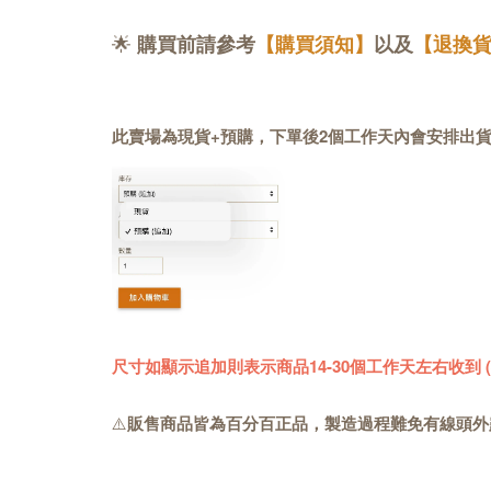
🌟
購買前請參考
【購買須知】
以及
【退換
此賣場為現貨+預購，下單後2個工作天內會安排出
尺寸如顯示追加則表示商品14-30個工作天左右收到
⚠️
販售商品皆為百分百正品，製造過程難免有線頭外