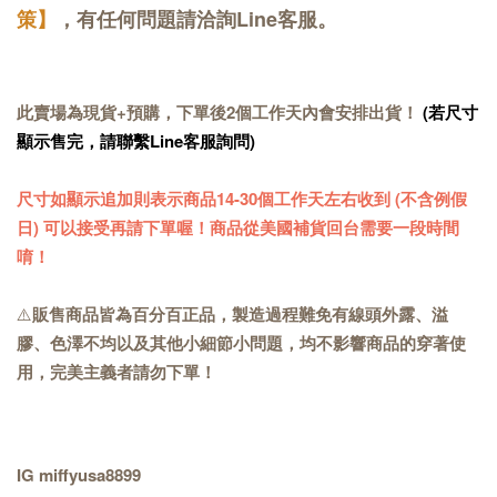
策】
，有任何問題請洽詢Line客服。
此賣場為現貨+預購，下單後2個工作天內會安排出貨！
(若尺寸
顯示售完，請聯繫Line客服詢問)
尺寸如顯示追加則表示商品14-30個工作天左右收到 (不含例假
日) 可以接受再請下單喔！商品從美國補貨回台需要一段時間
唷！
⚠️
販售商品皆為百分百正品，製造過程難免有線頭外露、溢
膠、色澤不均以及其他小細節小問題，均不影響商品的穿著使
用，完美主義者請勿下單！
IG miffyusa8899