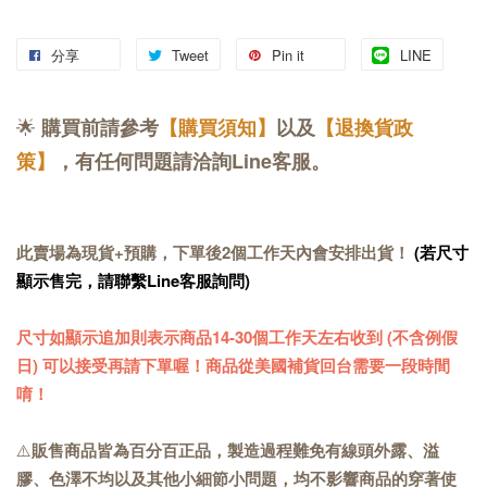
分享
Tweet
Pin it
LINE
🌟
購買前請參考
【購買須知】
以及
【退換貨政
策】
，有任何問題請洽詢Line客服。
此賣場為現貨+預購，下單後2個工作天內會安排出貨！
(若尺寸
顯示售完，請聯繫Line客服詢問)
尺寸如顯示追加則表示商品14-30個工作天左右收到 (不含例假
日) 可以接受再請下單喔！商品從美國補貨回台需要一段時間
唷！
⚠️
販售商品皆為百分百正品，製造過程難免有線頭外露、溢
膠、色澤不均以及其他小細節小問題，均不影響商品的穿著使