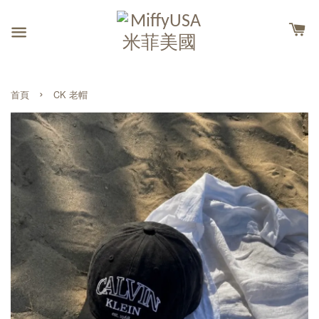
›
首頁
CK 老帽