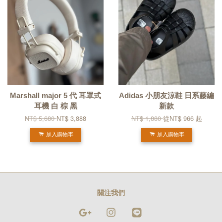
Marshall major 5 代 耳罩式
Adidas 小朋友涼鞋 日系藤編
耳機 白 棕 黑
新款
NT$ 5,680
NT$ 3,888
NT$ 1,880
從
NT$ 966
起
加入購物車
加入購物車
關注我們
Google
Instagram
Line