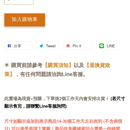
加入購物車
分享
Tweet
Pin it
LINE
🌟
購買前請參考
【購買須知】
以及
【退換貨政
策】
，有任何問題請洽詢Line客服。
此賣場為現貨+預購，下單後2個工作天內會安排出貨！
(若尺寸
顯示售完，請聯繫Line客服詢問)
尺寸如顯示追加則表示商品14-30個工作天左右收到 (不含例假
日) 可以接受再請下單喔！商品從美國補貨回台需要一段時間