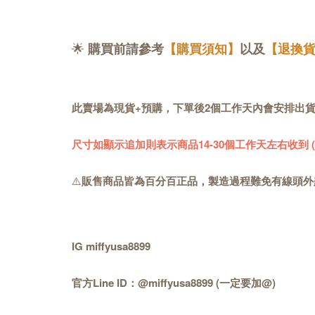
🌟
購買前請參考
【購買須知】
以及
【退換
此賣場為現貨+預購，下單後2個工作天內會安排出
尺寸如顯示追加則表示商品14-30個工作天左右收到
⚠️
販售商品皆為百分百正品，製造過程難免有線頭外
IG miffyusa8899
官方Line ID：@miffyusa8899 (一定要加@)