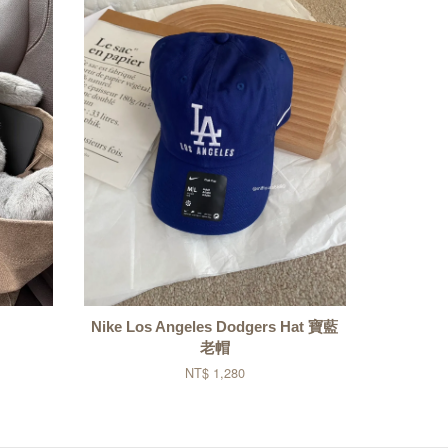
Nike Los Angeles Dodgers Hat 寶藍
老帽
NT$ 1,280