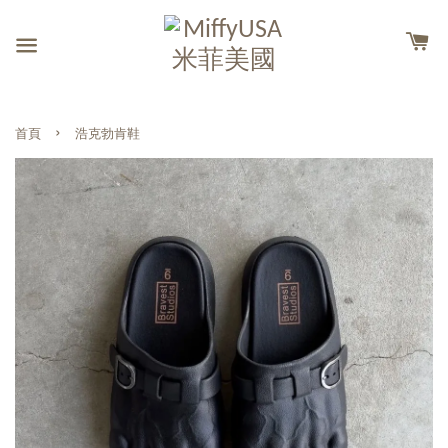
›
首頁
浩克勃肯鞋