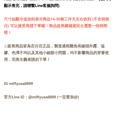
顯示售完，請聯繫Line客服詢問)
尺寸如顯示追加則表示商品14-30個工作天左右收到 (不含例假
日) 可以接受再請下單喔！商品從美國補貨回台需要一段時間
唷！
⚠️
販售商品皆為百分百正品，製造過程難免有線頭外露、溢
膠、色澤不均以及其他小細節小問題，均不影響商品的穿著使
用，完美主義者請勿下單！
IG miffyusa8899
官方Line ID：@miffyusa8899 (一定要加@)