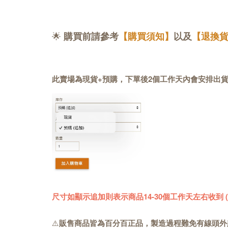
🌟
購買前請參考
【購買須知】
以及
【退換
此賣場為現貨+預購，下單後2個工作天內會安排出
尺寸如顯示追加則表示商品14-30個工作天左右收到
⚠️
販售商品皆為百分百正品，製造過程難免有線頭外