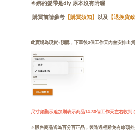
🌟
綁的髮帶是diy 原本沒有附喔
購買前請參考
【購買須知】
以及
【退換貨
此賣場為現貨+預購，下單後2個工作天內會安排出
尺寸如顯示追加則表示商品14-30個工作天左右收到
⚠️
販售商品皆為百分百正品，製造過程難免有線頭外