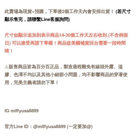
此賣場為現貨+預購，下單後2個工作天內會安排出貨！
(若尺寸
顯示售完，請聯繫Line客服詢問)
尺寸如顯示追加則表示商品14-30
個工作天
左右收到 (不含例假
日) 可以接受再請下單喔！商品從美國補貨回台需要一段時間
唷！
⚠️
販售商品皆為百分百正品，製造過程難免有線頭外露、溢
膠、色澤不均以及其他小細節小問題，均不影響商品的穿著使
用，完美主義者請勿下單！
IG miffyusa8899
官方Line ID：@miffyusa8899 (一定要加@)