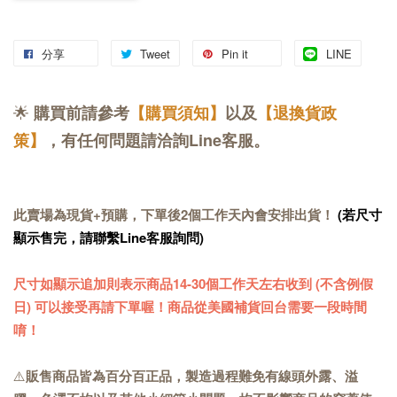
分享
Tweet
Pin it
LINE
🌟
購買前請
參考
【購買須知】
以及
【退換貨政
策】
，有任何問題請洽詢Line客服。
此賣場為現貨+預購，下單後2個工作天內會安排出貨！
(若尺寸
顯示售完，請聯繫Line客服詢問)
尺寸如顯示追加則表示商品14-30個工作天左右收到 (不含例假
日) 可以接受再請下單喔！商品從美國補貨回台需要一段時間
唷！
⚠️
販售商品皆為百分百正品，製造過程難免有線頭外露、溢