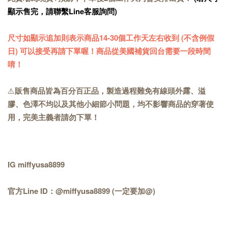
顯示售完，請聯繫Line客服詢問)
尺寸如顯示追加則表示商品14-30個工作天左右收到 (不含例假
日) 可以接受再請下單喔！商品從美國補貨回台需要一段時間
唷！
⚠️
販售商品皆為百分百正品，製造過程難免有線頭外露、溢
膠、色澤不均以及其他小細節小問題，均不影響商品的穿著使
用，完美主義者請勿下單！
IG miffyusa8899
官方Line ID：@miffyusa8899 (一定要加@)