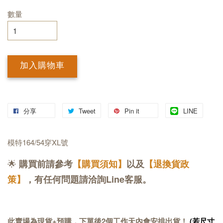
數量
加入購物車
分享
Tweet
Pin it
LINE
模特164/54穿XL號
🌟
購買前請參考
【購買須知】
以及
【退換貨政
策】
，有任何問題請洽詢Line客服。
此賣場為現貨+預購，下單後2個工作天內會安排出貨！
(若尺寸