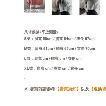
尺寸數據 (平放測量)
S號：肩寬 58cm
/
胸寬 64cm
/
衣長 67cm
M號：肩寬 61cm
/
胸寬 65cm
/
衣長 70cm
L號：肩寬 cm
/
胸寬 cm
/
衣長 cm
XL號：肩寬 cm
/
胸寬 cm
/
衣長 cm
-
🌟
購買前請參考
【購買須知】
以及
【退換