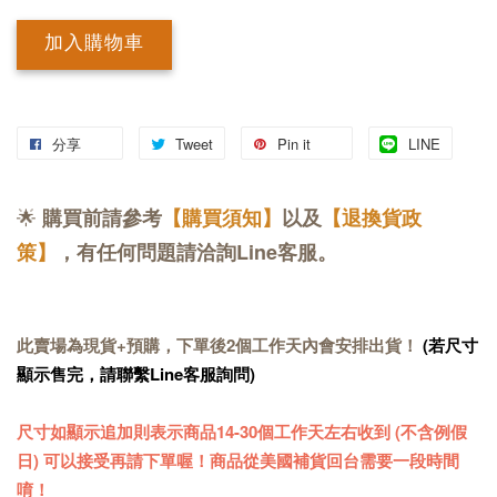
加入購物車
分享
Tweet
Pin it
LINE
🌟
購買前請參考
【購買須知】
以及
【退換貨政
策】
，有任何問題請洽詢Line客服。
此賣場為現貨+預購，下單後2個工作天內會安排出貨！
(若尺寸
顯示售完，請聯繫Line客服詢問)
尺寸如顯示追加則表示商品14-30個工作天左右收到 (不含例假
日) 可以接受再請下單喔！商品從美國補貨回台需要一段時間
唷！