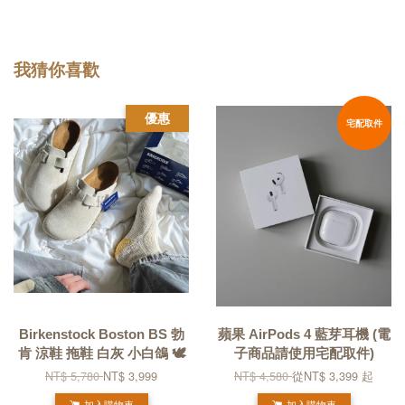
我猜你喜歡
優惠
宅配取件
Birkenstock Boston BS 勃
蘋果 AirPods 4 藍芽耳機 (電
肯 涼鞋 拖鞋 白灰 小白鴿 🕊️
子商品請使用宅配取件)
NT$ 5,780
NT$ 3,999
NT$ 4,580
從
NT$ 3,399
起