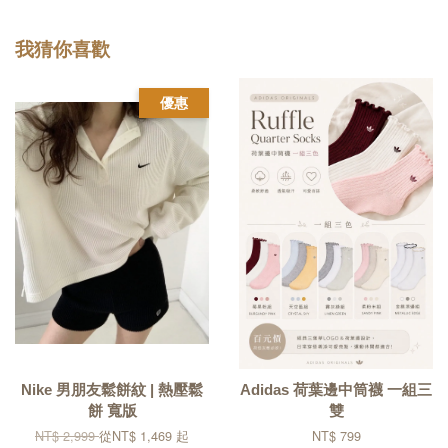
我猜你喜歡
優惠
Nike 男朋友鬆餅紋 | 熱壓鬆
Adidas 荷葉邊中筒襪 一組三
餅 寬版
雙
NT$ 2,999
從
NT$ 1,469
起
NT$ 799