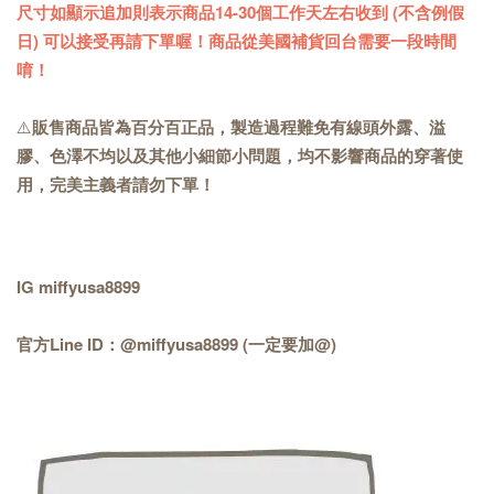
尺寸如顯示追加則表示商品14-30個工作天左右收到 (不含例假
日) 可以接受再請下單喔！商品從美國補貨回台需要一段時間
唷！
⚠️
販售商品皆為百分百正品，製造過程難免有線頭外露、溢
膠、色澤不均以及其他小細節小問題，均不影響商品的穿著使
用，完美主義者請勿下單！
IG miffyusa8899
官方Line ID：@miffyusa8899 (一定要加@)