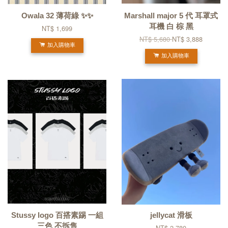
Owala 32 薄荷綠 ✨✨
Marshall major 5 代 耳罩式
耳機 白 棕 黑
NT$ 1,699
NT$ 5,680
NT$ 3,888
加入購物車
加入購物車
Stussy logo 百搭素踢 一組
jellycat 滑板
三色 不拆售
NT$ 2,780