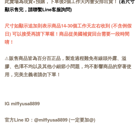
此賣場為現貨+預購，下單後2個工作天內會安排出貨！
(若尺寸
顯示售完，請聯繫Line客服詢問)
尺寸如顯示追加則表示商品14-30個工作天左右收到 (不含例假
日) 可以接受再請下單喔！商品從美國補貨回台需要一段時間
唷！
⚠️
販售商品皆為百分百正品，製造過程難免有線頭外露、溢
膠、色澤不均以及其他小細節小問題，均不影響商品的穿著使
用，完美主義者請勿下單！
IG miffyusa8899
官方Line ID：@miffyusa8899 (一定要加@)