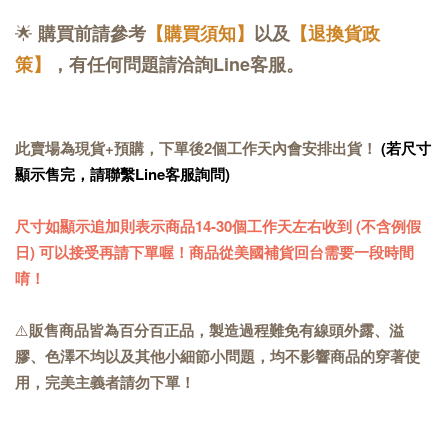
🌟
購買前請參考
【購買須知】
以及
【退換貨政
策】
，有任何問題請洽詢Line客服。
此賣場為現貨+預購，下單後2個工作天內會安排出貨！
(若尺寸
顯示售完，請聯繫Line客服詢問)
尺寸如顯示追加則表示商品14-30個工作天左右收到 (不含例假
日) 可以接受再請下單喔！商品從美國補貨回台需要一段時間
唷！
⚠️
販售商品皆為百分百正品，製造過程難免有線頭外露、溢
膠、色澤不均以及其他小細節小問題，均不影響商品的穿著使
用，完美主義者請勿下單！