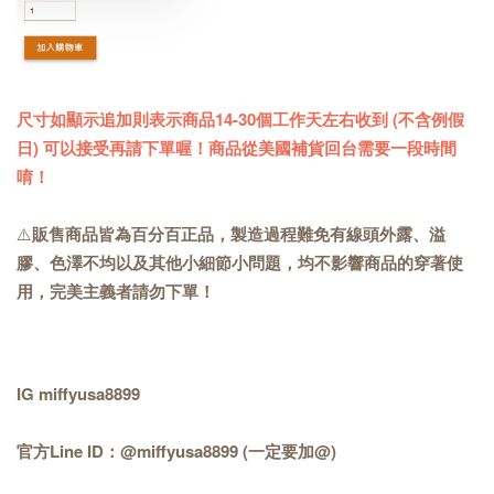
尺寸如顯示追加則表示商品14-30個工作天左右收到 (不含例假
日) 可以接受再請下單喔！商品從美國補貨回台需要一段時間
唷！
⚠️
販售商品皆為百分百正品，製造過程難免有線頭外露、溢
膠、色澤不均以及其他小細節小問題，均不影響商品的穿著使
用，完美主義者請勿下單！
IG miffyusa8899
官方Line ID：@miffyusa8899 (一定要加@)