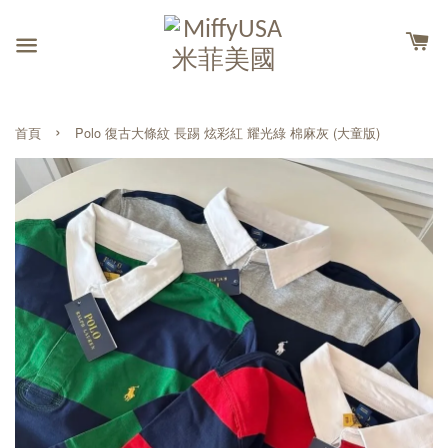
›
首頁
Polo 復古大條紋 長踢 炫彩紅 耀光綠 棉麻灰 (大童版)