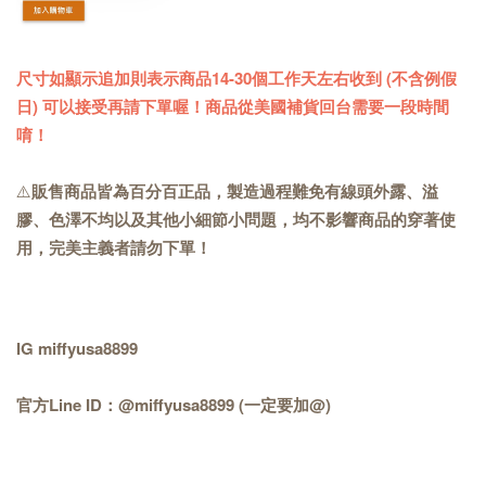
尺寸如顯示追加則表示商品14-30個工作天左右收到 (不含例假
日) 可以接受再請下單喔！商品從美國補貨回台需要一段時間
唷！
⚠️
販售商品皆為百分百正品，製造過程難免有線頭外露、溢
膠、色澤不均以及其他小細節小問題，均不影響商品的穿著使
用，完美主義者請勿下單！
IG miffyusa8899
官方Line ID：@miffyusa8899 (一定要加@)