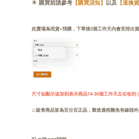
🌟
購買前請參考
【購買須知】
以及
【退換
此賣場為現貨+預購，下單後2個工作天內會安排出
尺寸如顯示追加則表示商品14-30個工作天左右收到
⚠️
販售商品皆為百分百正品，製造過程難免有線頭外
IG miffyusa8899