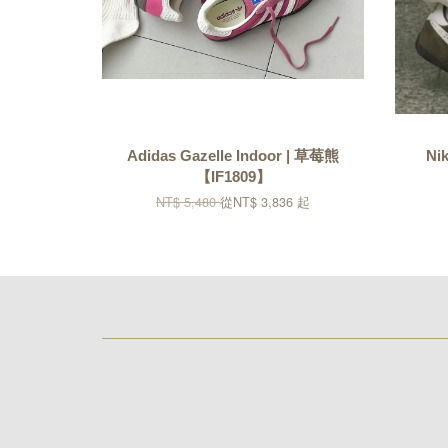
Adidas Gazelle Indoor | 草莓熊
Ni
【IF1809】
NT$ 5,480
從
NT$ 3,836
起