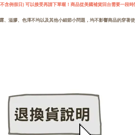
 (不含例假日) 可以接受再請下單喔！商品從美國補貨回台需要一段時
露、溢膠、色澤不均以及其他小細節小問題，均不影響商品的穿著使