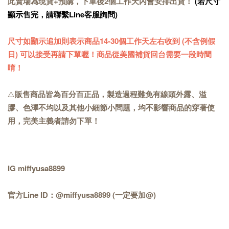
此賣場為現貨+預購，下單後2個工作天內會安排出貨！
(若尺寸
顯示售完，請聯繫Line客服詢問)
尺寸如顯示追加則表示商品
14-30
個工作天
左右收到 (不含例假
日) 可以接受再請下單喔！商品從美國補貨回台需要一段時間
唷！
⚠️
販售商品皆為百分百正品，製造過程難免有線頭外露、溢
膠、色澤不均以及其他小細節小問題，均不影響商品的穿著使
用，完美主義者請勿下單！
IG miffyusa8899
官方Line ID：@miffyusa8899 (一定要加@)