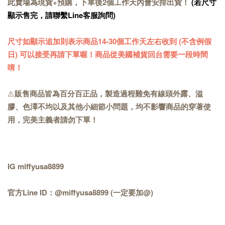
此賣場為現貨+預購，下單後2個工作天內會安排出貨！
(若尺寸
顯示售完，請聯繫Line客服詢問)
尺寸如顯示追加則表示商品14-30個工作天左右收到 (不含例假
日) 可以接受再請下單喔！商品從美國補貨回台需要一段時間
唷！
⚠️
販售商品皆為百分百正品，製造過程難免有線頭外露、溢
膠、色澤不均以及其他小細節小問題，均不影響商品的穿著使
用，完美主義者請勿下單！
IG miffyusa8899
官方Line ID：@miffyusa8899 (一定要加@)