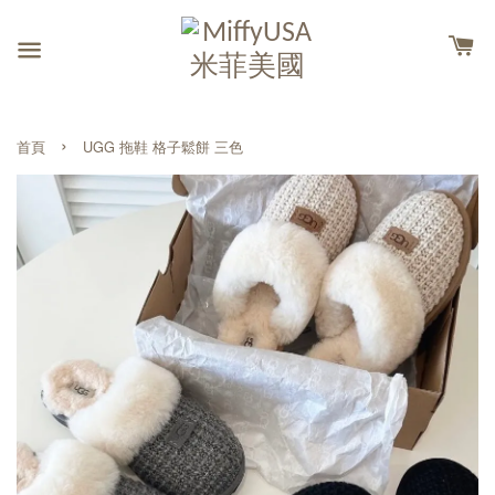
›
首頁
UGG 拖鞋 格子鬆餅 三色